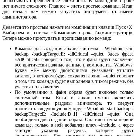
испытывать определенные сложности. В командной строке
нет ничего сложного. Главное – знать простые команды. Итак,
для начала нам нужно запустить инструмент от имени
администратора.
Делается это простым нажатием комбинации клавиш Пуск+X.
Выбираем из списка «Командная строка (администратор)».
Теперь можно приступать к прописыванию команд:
Команда для создания архива системы – Wbadmin start
backup -backupTarget:E: -allCritical –quiet. Здесь фраза
«AllCritical» говорит о том, что в файл будут включены
все критически важные данные и компоненты Windows.
Буква «Е» между двоеточиями указывает утилите
каталог, в котором будет сохранен архив. –quiet говорит
о том, что команда будет выполнена в тихом режиме, без
участия пользователя.
По умолчанию в файл образа будет включен только
системный том. Если в архив нужно включить
дополнительные разделы винчестера, то следует
прописать следующую команду – Wbadmin start backup -
backupTarget:E: -Include:D:,H: -allCritical –quiet. Она
необходима для создания образа. Она идентична первой
команде, только в ней добавлен ключ –include, а через
запятую указаны разделы, которые будут
архивироваться. Для примера мы ввели разделы